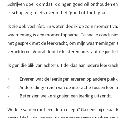
Schrijven doe ik omdat ik dingen goed wil onthouden e
ik schrijf zegt niets over of het ‘goed of fout’ gaat.
Ik zie ook veel níet. En weten doe ik op zo’n moment va
waarneming is een momentopname. Te snelle conclusies zi
het gesprek met de leerkracht, om mijn waarnemingen te
verhelderen. Vooral door te luisteren ontstaat de juiste
Ik gun die blik van achter uit de klas aan iedere leerkrach
Ervaren wat de leerlingen ervaren op andere plekke
Andere dingen zien van de interactie tussen leerli
Beter zien welke signalen een leerling uitzendt.
Werk je samen met een duo-collega? Ga eens bij elkaar 
hetzelfde? Hoe kunnen we nog meer samenwerken om de