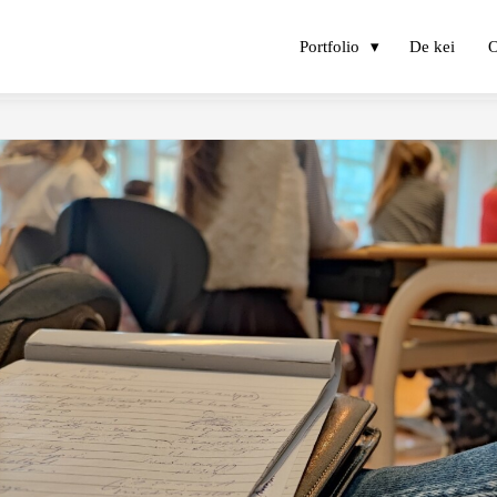
Portfolio
De kei
O