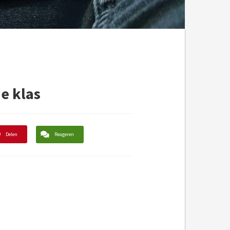
e klas
Delen
Reageren