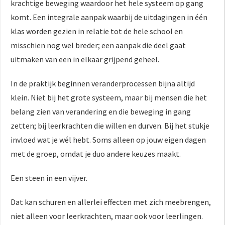
krachtige beweging waardoor het hele systeem op gang
 op de
komt. Een integrale aanpak waarbij de uitdagingen in één
e. Hierdoor
klas worden gezien in relatie tot de hele school en
 website-
misschien nog wel breder; een aanpak die deel gaat
ren
nte
uitmaken van een in elkaar grijpend geheel.
enties
gebaseerd
In de praktijk beginnen veranderprocessen bijna altijd
 gedrag van
klein. Niet bij het grote systeem, maar bij mensen die het
ezoeker.
belang zien van verandering en die beweging in gang
zetten; bij leerkrachten die willen en durven. Bij het stukje
invloed wat je wél hebt. Soms alleen op jouw eigen dagen
uren
met de groep, omdat je duo andere keuzes maakt.
Een steen in een vijver.
Dat kan schuren en allerlei effecten met zich meebrengen,
niet alleen voor leerkrachten, maar ook voor leerlingen.