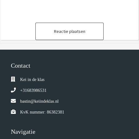
Reactie plaatsen
Contact
Kei in de klas
+31683986531
bastin@keiindeklas.nl
KvK nummer: 86382381
Navigatie