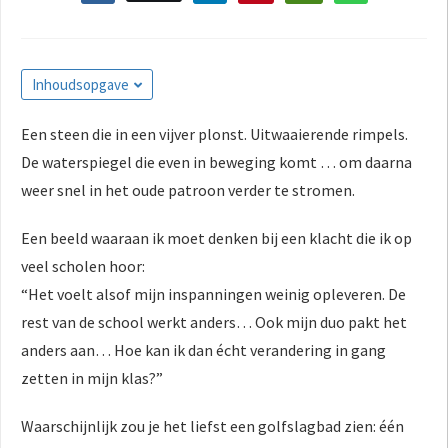
s kan de
e niet
oneren.
Inhoudsopgave
ieken
ische
Een steen die in een vijver plonst. Uitwaaierende rimpels.
s worden
De waterspiegel die even in beweging komt … om daarna
kt om
weer snel in het oude patroon verder te stromen.
em
tie te
Een beeld waaraan ik moet denken bij een klacht die ik op
elen over
veel scholen hoor:
drag van
“Het voelt alsof mijn inspanningen weinig opleveren. De
zoeker op
rest van de school werkt anders… Ook mijn duo pakt het
site.
anders aan… Hoe kan ik dan écht verandering in gang
ing
zetten in mijn klas?”
ingcookies
 gebruikt
Waarschijnlijk zou je het liefst een golfslagbad zien: één
oekers te