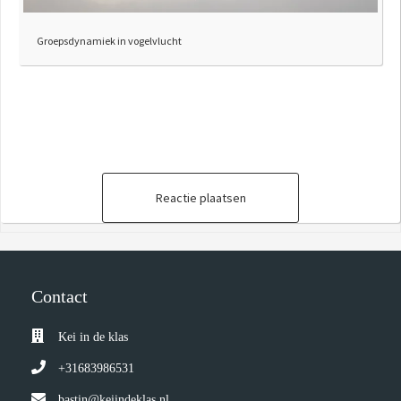
Groepsdynamiek in vogelvlucht
Reactie plaatsen
Contact
Kei in de klas
+31683986531
bastin@keiindeklas.nl