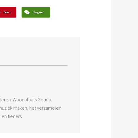
Delen
Reageren
nderen. Woonplaats Gouda.
s: muziek maken, het verzamelen
 en tieners.