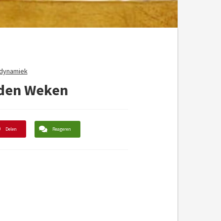
sdynamiek
uden Weken
Delen
Reageren