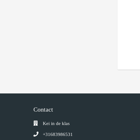
Contact
Kei in de klas
+31683986531