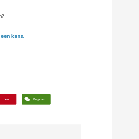
n?
 een kans.
Delen
Reageren