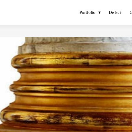
Portfolio
De kei
O