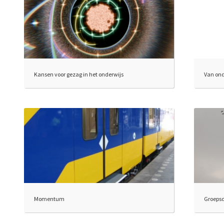
Kansen voor gezag in het onderwijs
Van on
Momentum
Groepsd