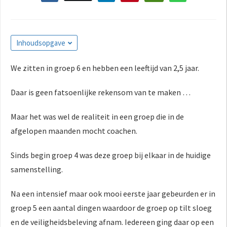
s kan de
e niet
oneren.
Inhoudsopgave
ieken
ische
We zitten in groep 6 en hebben een leeftijd van 2,5 jaar.
s worden
kt om
Daar is geen fatsoenlijke rekensom van te maken …
em
tie te
Maar het was wel de realiteit in een groep die in de
elen over
afgelopen maanden mocht coachen.
drag van
zoeker op
Sinds begin groep 4 was deze groep bij elkaar in de huidige
site.
samenstelling.
ing
Na een intensief maar ook mooi eerste jaar gebeurden er in
ingcookies
groep 5 een aantal dingen waardoor de groep op tilt sloeg
 gebruikt
en de veiligheidsbeleving afnam. Iedereen ging daar op een
oekers te