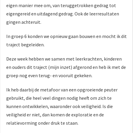
eigen manier mee om, van teruggetrokken gedrag tot
 op de
e. Hierdoor
eigengereid en uitdagend gedrag. Ook de leerresultaten
 website-
gingen achteruit.
ren
nte
In groep 6 konden we opnieuw gaan bouwen en mocht ik dit
enties
traject begeleiden.
gebaseerd
 gedrag van
Deze week hebben we samen met leerkrachten, kinderen
ezoeker.
en ouders dit traject (mijn inzet) afgerond en heb ik met de
groep nog even terug- en vooruit gekeken.
uren
Ik heb daarbij de metafoor van een opgroeiende peuter
gebruikt, die heel veel dingen nodig heeft om zich te
kunnen ontwikkelen, waaronder ook veiligheid. Is die
veiligheid er niet, dan komen de exploratie en de
relatievorming onder druk te staan.