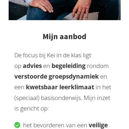
 op de
e. Hierdoor
 website-
ren
nte
Mijn aanbod
enties
gebaseerd
De focus bij Kei in de klas ligt
 gedrag van
ezoeker.
op
advies
en
begeleiding
rondom
verstoorde
groepsdynamiek
en
uren
een
kwetsbaar leerklimaat
in het
(speciaal) basisonderwijs. Mijn inzet
is gericht op:
het bevorderen van een
veilige