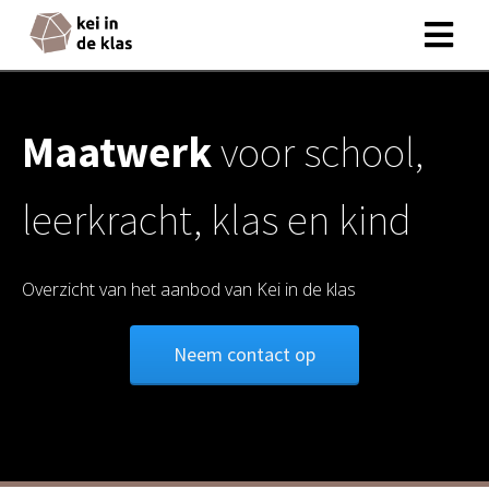
ngen
Maatwerk
voor school,
 policy
leerkracht, klas en kind
oneel
Overzicht van het aanbod van Kei in de klas
onele
s zijn
kelijk om
Neem contact op
bsite te
ken. Ze
 gebruikt
asisfuncties
der deze