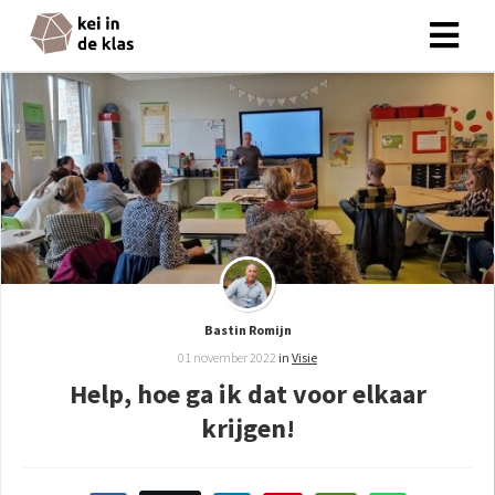
ngen
 policy
oneel
onele
s zijn
Bastin Romijn
kelijk om
01 november 2022
in
Visie
bsite te
Help, hoe ga ik dat voor elkaar
ken. Ze
krijgen!
 gebruikt
asisfuncties
der deze