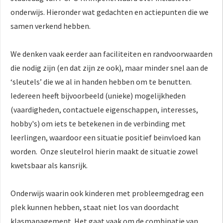
 op de
onderwijs. Hieronder wat gedachten en actiepunten die we
e. Hierdoor
samen verkend hebben.
 website-
ren
We denken vaak eerder aan faciliteiten en randvoorwaarden
nte
die nodig zijn (en dat zijn ze ook), maar minder snel aan de
enties
gebaseerd
‘sleutels’ die we al in handen hebben om te benutten.
 gedrag van
Iedereen heeft bijvoorbeeld (unieke) mogelijkheden
ezoeker.
(vaardigheden, contactuele eigenschappen, interesses,
hobby's) om iets te betekenen in de verbinding met
leerlingen, waardoor een situatie positief beïnvloed kan
uren
worden. Onze sleutelrol hierin maakt de situatie zowel
kwetsbaar als kansrijk.
Onderwijs waarin ook kinderen met probleemgedrag een
plek kunnen hebben, staat niet los van doordacht
klasmanagement. Het gaat vaak om de combinatie van