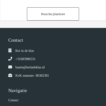
Reactie plaatsen
Contact
Kei in de klas
+31683986531
bastin@keiindeklas.nl
KvK nummer: 86382381
Navigatie
Contact