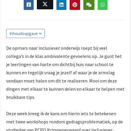
s kan de
e niet
oneren.
ieken
Inhoudsopgave
ische
s worden
De opmars naar inclusiever onderwijs roept bij veel
kt om
collega’s in de klas ambivalente gevoelens op. Je gunt het
em
je leerlingen van harte om dichtbij huis naar school te
tie te
kunnen en tegelijk vraag je jezelf af waar je de armslag
elen over
drag van
vandaan moet halen om dit te realiseren. Mooi om deze
zoeker op
dingen met elkaar te kunnen delen en elkaar te helpen met
site.
bruikbare tips.
ing
Deze week kreeg ik de kans om hierin iets te betekenen
ingcookies
met twee workshops rondom gedragsproblematiek, op de
 gebruikt
oekers te
studiedag van PCPO Krimpenerwaard over inclusiever