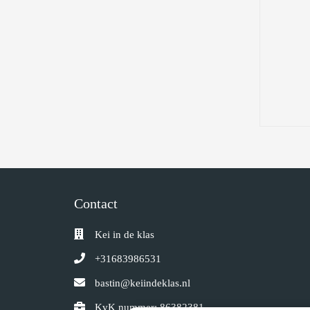
Contact
Kei in de klas
+31683986531
bastin@keiindeklas.nl
KvK nummer: 86382381