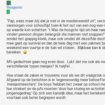
Reageren
“Pap, wees maar blij dat je niet in de meidenwereld zit”
, ver
vanmorgen voor schooltijd toen ik het nut van een nog-een-
op waarde kon schatten. ’t Was de hoogste tijd om haar naa
vinden gewoon dingen belangrijk die mannen niet snappen!
omdat het grappig klonk, maar ook omdat dit dezelfde docht
mee gaat op survival en dan de hele dag met een zakmes bezi
weekend een vuurtje in de tuin wil stoken… Blijkbaar kan ik
bereiken.
M’n gedachten gaan nog even door... Lukt dat me ook als mee
verschillende typen meisjes? Ik twijfel ...
Hoe staan de zaken er trouwens voor als we dit vraagstuk o
Afgaand op de berichten is er tegenwoordig meer behoefte 
‘meisjesmeesters’. De boys ‘hebben het zwaar op school met
hun streken’ en de jufs moeten ‘door hun sturing en activitei
jongensgedrag.’ Op zich een kansrijk idee, maar het beteken
voortaan ook beter begrepen wordt.