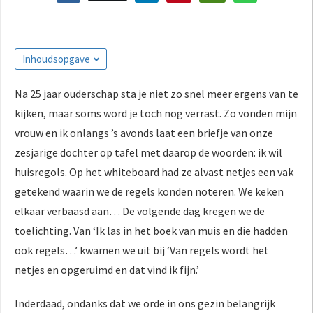
s kan de
e niet
oneren.
Inhoudsopgave
ieken
ische
Na 25 jaar ouderschap sta je niet zo snel meer ergens van te
s worden
kijken, maar soms word je toch nog verrast. Zo vonden mijn
kt om
vrouw en ik onlangs ’s avonds laat een briefje van onze
em
zesjarige dochter op tafel met daarop de woorden: ik wil
tie te
huisregols. Op het whiteboard had ze alvast netjes een vak
elen over
getekend waarin we de regels konden noteren. We keken
drag van
zoeker op
elkaar verbaasd aan… De volgende dag kregen we de
site.
toelichting. Van ‘Ik las in het boek van muis en die hadden
ook regels…’ kwamen we uit bij ‘Van regels wordt het
ing
netjes en opgeruimd en dat vind ik fijn.’
ingcookies
 gebruikt
Inderdaad, ondanks dat we orde in ons gezin belangrijk
oekers te