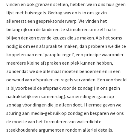
vinden en ook grenzen stellen, hebben we in ons huis geen
 op de
lijst met huisregels. Gedrag was en is in ons gezin
e. Hierdoor
 website-
allereerst een gespreksonderwerp. We vinden het
ren
belangrijk om de kinderen te stimuleren om zelf na te
nte
blijven denken over de keuzes die ze maken. Als het soms
enties
nodig is om een afspraak te maken, dan proberen we die te
gebaseerd
koppelen aan een ‘paraplu-regel’, een principe waaronder
 gedrag van
meerdere kleine afspraken een plek kunnen hebben,
ezoeker.
zonder dat we die allemaal moeten benoemen en in een
oerwoud van afspraken en regels verzanden. Een voorbeeld
uren
is bijvoorbeeld de afspraak voor de zondag (in ons gezin
nadrukkelijk een samen-dag): samen-dingen gaan op
zondag vóor dingen die je alleen doet. Hiermee geven we
sturing aan media-gebruik op zondag en besparen we ons
de moeite van het formuleren van waterdichte
steekhoudende argumenten rondom allerlei details.