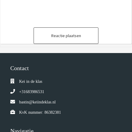
Reactie plaatsen
Contact
Kei in de klas
+31683986531
bastin@keiindeklas.nl
KvK nummer: 86382381
Navigatie