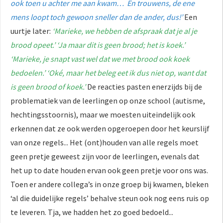
ook toen u achter me aan kwam… En trouwens, de ene
mens loopt toch gewoon sneller dan de ander, dus!’
Een
uurtje later:
‘Marieke, we hebben de afspraak dat je al je
brood opeet.’ ‘Ja maar dit is geen brood; het is koek.’
‘Marieke, je snapt vast wel dat we met brood ook koek
bedoelen.’ ‘Oké, maar het beleg eet ik dus niet op, want dat
is geen brood of koek.’
De reacties pasten enerzijds bij de
problematiek van de leerlingen op onze school (autisme,
hechtingsstoornis), maar we moesten uiteindelijk ook
erkennen dat ze ook werden opgeroepen door het keurslijf
van onze regels... Het (ont)houden van alle regels moet
geen pretje geweest zijn voor de leerlingen, evenals dat
het up to date houden ervan ook geen pretje voor ons was.
Toen er andere collega’s in onze groep bij kwamen, bleken
‘al die duidelijke regels’ behalve steun ook nog eens ruis op
te leveren. Tja, we hadden het zo goed bedoeld...