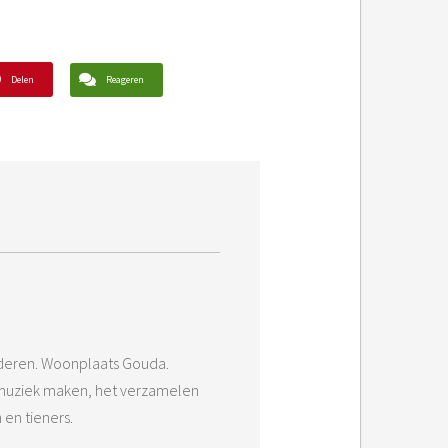
Delen
Reageren
nderen. Woonplaats Gouda.
s: muziek maken, het verzamelen
 en tieners.