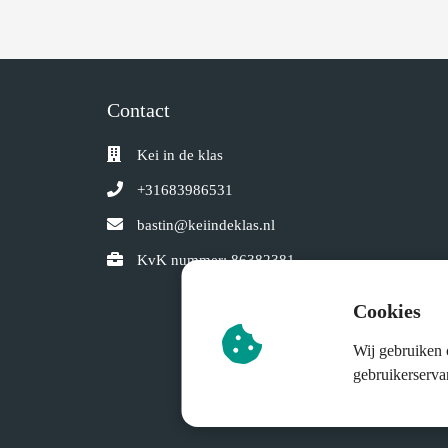
Contact
Kei in de klas
+31683986531
bastin@keiindeklas.nl
KvK nummer: 86382381
Cookies
Wij gebruiken 
gebruikerserva