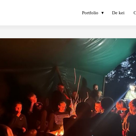
Portfolio
De kei
O